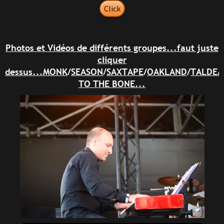
Click
Photos et Vidéos de différents groupes...faut juste
cliquer
dessus...
MONK
/
SEASON
/
SAXTAPE
/
OAKLAND
/
TALDEA
TO THE BONE
...