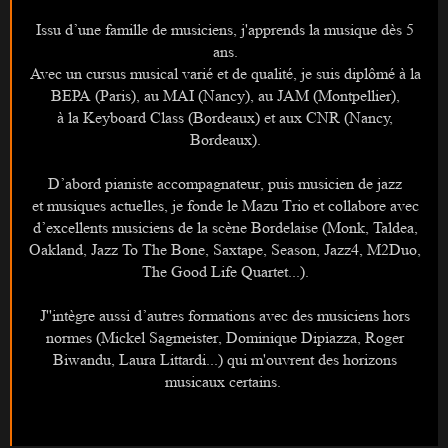
Issu d’une famille de musiciens, j'apprends la
musique dès 5
ans.
Avec un cursus musical varié et de qualité,
je suis diplômé à la
BEPA (Paris),
au MAI (Nancy), au JAM (Montpellier),
à la Keyboard Class (Bordeaux)
et aux CNR (Nancy,
Bordeaux).
D
’
abord pianiste accompagnateur,
puis musicien de jazz
et musiques actuelles,
je fonde le Mazu Trio et collabore avec
d
’
excellents musiciens de la scène Bordelaise (Monk, Taldea,
Oakland, Jazz To The Bone, Saxtape, Season, Jazz4, M2Duo,
The Good Life Quartet
...
).
J''intègre aussi d
’
autres formations avec des musiciens hors
normes
(Mickel Sagmeister, Dominique Dipiazza, Roger
Biwandu, Laura Littardi
...
) qui m'ouvrent des horizons
musicaux certains.